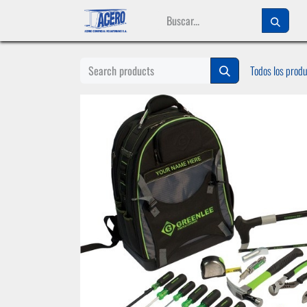
Ir al contenido
Todos los prod