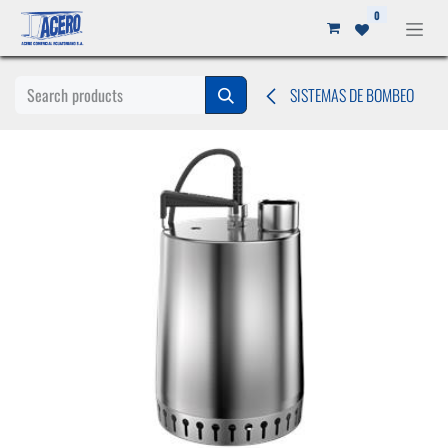
Ir al contenido
0
SISTEMAS DE BOMBEO