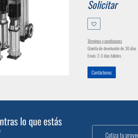
Solicitar
Términos y condiciones
Grantía de devolución de 30 días
Envío: 2-3 días hábiles
Contáctenos
tras lo que estás
?
Cotiza tu proye