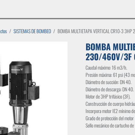
INICIO
LÍNEAS DE NEGOCIO
TIENDA
CASOS DE ÉXITO
CATÁLOGOS
EMPLE
uctos
SISTEMAS DE BOMBEO
BOMBA MULTIETAPA VERTICAL CR10-3 3HP
BOMBA MULTIE
230/460V/3F
Caudal máximo: 16 m3/h.
Presión máxima: 61 psi (43 mc
Diámetro de succión: DN 40.
Diámetro de descarga: DN 40.
Motor de 3HP trifásico (3F).
Construcción de cuerpo hidrául
Incorpora motor IE2 mínimo de 
Grado de protección del motor
Sello mecánico de cartucho de 