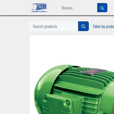
Ir al contenido
Todos los prod