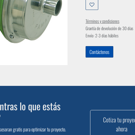
Términos y condiciones
Grantía de devolución de 30 días
Envío: 2-3 días hábiles
Contáctenos
tras lo que estás
?
Cotiza tu proye
ahora
sesoran gratis para optimizar tu proyecto.