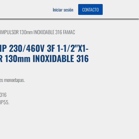
OS
0
Iniciar sesión
CONTACTO
" IMPULSOR 130mm INOXIDABLE 316 FAMAC
P 230/460V 3F 1-1/2"X1-
R 130mm INOXIDABLE 316
les monoetapas.
 316
 IP55.