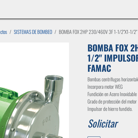
INICIO
LÍNEAS DE NEGOCIO
TIENDA
CASOS DE ÉXITO
CATÁLOGOS
EMPLE
uctos
SISTEMAS DE BOMBEO
BOMBA FOX 2HP 230/460V 3F 1-1/2"X1-1/2
BOMBA FOX 2H
1/2" IMPULSO
FAMAC
Bombas centrífugas horizonta
Incorpora motor WEG
Fundición en Acero Inoxidable
Grado de protección del motor
Impulsor de hierro fundido.
Solicitar