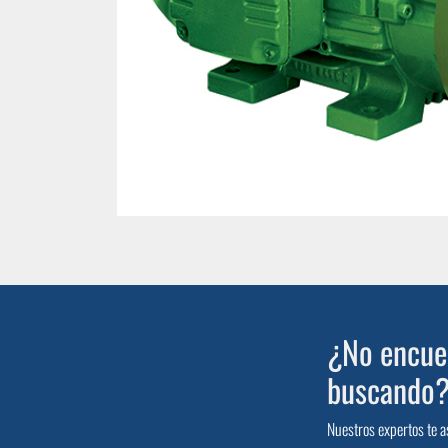
¿No encuen
buscando
Nuestros expertos te a