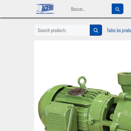
Ir al contenido
Todos los prod