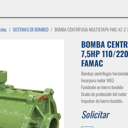
INICIO
LÍNEAS DE NEGOCIO
TIENDA
CASOS DE ÉXITO
CATÁLOGOS
EMPLE
uctos
SISTEMAS DE BOMBEO
BOMBA CENTRÍFUGA MULTIETAPA FMG-VZ-2 
BOMBA CENTRÍ
7,5HP 110/22
FAMAC
Bombas centrífugas horizonta
Incorpora motor WEG
Fundición en hierro fundido
Grado de protección del motor
Impulsor de hierro fundido.
Solicitar