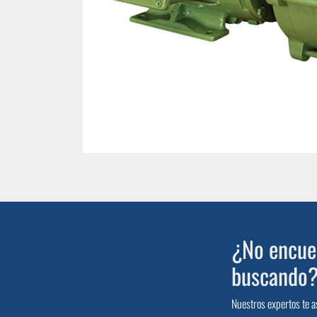
¿No encuen
buscando
Nuestros expertos te a