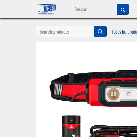
Ir al contenido
Todos los prod