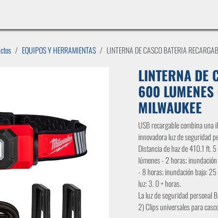
INICIO
LÍNEAS DE NEGOCIO
TIENDA
CASOS DE ÉXITO
CATÁLOGOS
EMPLE
uctos
EQUIPOS Y HERRAMIENTAS
LINTERNA DE CASCO BATERIA RECARGAB
LINTERNA DE 
600 LUMENES 
MILWAUKEE
USB recargable combina una il
innovadora luz de seguridad pe
Distancia de haz de 410.1 ft. 
lúmenes - 2 horas; inundación
- 8 horas; inundación baja: 25
luz: 3. 0 + horas.
La luz de seguridad personal B
2) Clips universales para casc