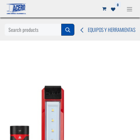
Ir al contenido
0
EQUIPOS Y HERRAMIENTAS