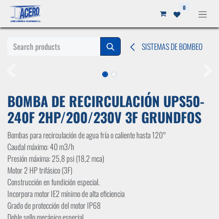
Ir al contenido
0
SISTEMAS DE BOMBEO
BOMBA DE RECIRCULACIÓN UPS50-
240F 2HP/200/230V 3F GRUNDFOS
Bombas para recirculación de agua fría o caliente hasta 120°
Caudal máximo: 40 m3/h
Presión máxima: 25,8 psi (18,2 mca)
Motor 2 HP trifásico (3F)
Construcción en fundición especial.
Incorpora motor IE2 mínimo de alta eficiencia
Grado de protección del motor IP68
Doble sello mecánico especial.