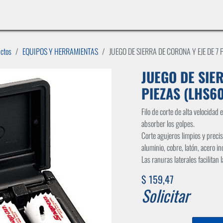
INICIO
LÍNEAS DE NEGOCIO
TIENDA
CASOS DE ÉXITO
CATÁLOGOS
EMPLE
uctos
EQUIPOS Y HERRAMIENTAS
JUEGO DE SIERRA DE CORONA Y EJE DE 7
JUEGO DE SIE
PIEZAS (LHS6
Filo de corte de alta velocidad
absorber los golpes.
Corte agujeros limpios y precis
aluminio, cobre, latón, acero in
Las ranuras laterales facilitan 
$
159,47
Solicitar