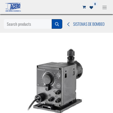
Ir al contenido
0
SISTEMAS DE BOMBEO