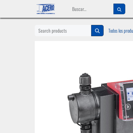
Ir al contenido
Todos los prod