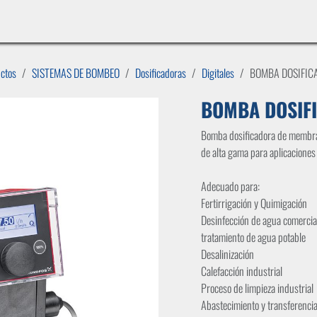
INICIO
LÍNEAS DE NEGOCIO
TIENDA
CASOS DE ÉXITO
CATÁLOGOS
EMPLE
uctos
SISTEMAS DE BOMBEO
Dosificadoras
Digitales
BOMBA DOSIFIC
BOMBA DOSIF
Bomba dosificadora de membran
de alta gama para aplicaciones
Adecuado para:
Fertirrigación y Quimigación
Desinfección de agua comercia
tratamiento de agua potable
Desalinización
Calefacción industrial
Proceso de limpieza industrial
Abastecimiento y transferencia