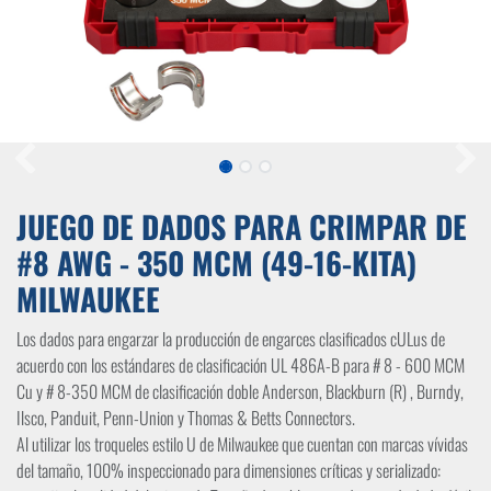
JUEGO DE DADOS PARA CRIMPAR DE
#8 AWG - 350 MCM (49-16-KITA)
MILWAUKEE
Los dados para engarzar la producción de engarces clasificados cULus de
acuerdo con los estándares de clasificación UL 486A-B para # 8 - 600 MCM
Cu y # 8-350 MCM de clasificación doble Anderson, Blackburn (R) , Burndy,
Ilsco, Panduit, Penn-Union y Thomas & Betts Connectors.
Al utilizar los troqueles estilo U de Milwaukee que cuentan con marcas vívidas
del tamaño, 100% inspeccionado para dimensiones críticas y serializado: