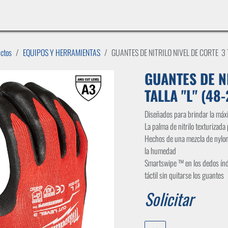
INICIO
LÍNEAS DE NEGOCIO
TIENDA
CASOS DE ÉXITO
CATÁLOGOS
EMPLE
uctos
EQUIPOS Y HERRAMIENTAS
GUANTES DE NITRILO NIVEL DE CORTE 3 
GUANTES DE N
TALLA "L" (48
Diseñados para brindar la máx
La palma de nitrilo texturizada
Hechos de una mezcla de nylon 
la humedad
Smartswipe ™ en los dedos índi
táctil sin quitarse los guantes
Solicitar