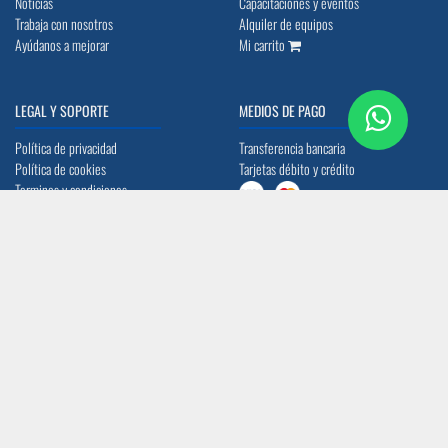
Noticias
Capacitaciones y eventos
Trabaja con nosotros
Alquiler de equipos
Ayúdanos a mejorar
Mi carrito
LEGAL Y SOPORTE
MEDIOS DE PAGO
Política de privacidad
Transferencia bancaria
Política de cookies
Tarjetas débito y crédito
Terminos y condiciones
Preguntas frecuentes
UBICACIÓN
CONTACTO
Quito: Av. La Prensa N45-14 y
info@acerocomercial.com
Telégrafo 1
(02) 2454 333 / (04) 3811 280
Guayaquil: Av. Juan Tanca Marengo Km
17
SÍGUENOS