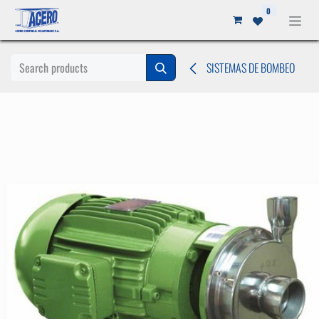
Ir al contenido
0
SISTEMAS DE BOMBEO