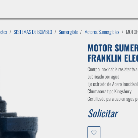
INICIO
LÍNEAS DE NEGOCIO
TIENDA
CASOS DE ÉXITO
CATÁLOGOS
EMPLE
uctos
SISTEMAS DE BOMBEO
Sumergible
Motores Sumergibles
MOTOR
MOTOR SUMERG
FRANKLIN ELE
Cuerpo Inoxidable resistente a 
Lubricado por agua
Eje estriado de Acero Inoxidabl
Chumacera tipo Kingsbury
Certificado para uso en agua 
Solicitar