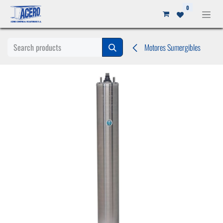
Ir al contenido
0
Motores Sumergibles