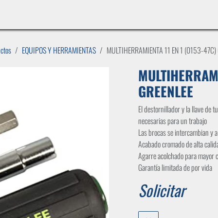
INICIO
LÍNEAS DE NEGOCIO
TIENDA
CASOS DE ÉXITO
CATÁLOGOS
EMPLE
uctos
EQUIPOS Y HERRAMIENTAS
MULTIHERRAMIENTA 11 EN 1 (0153-47C)
MULTIHERRAMI
GREENLEE
El destornillador y la llave de
necesarias para un trabajo
Las brocas se intercambian y a
Acabado cromado de alta calida
Agarre acolchado para mayor
Garantía limitada de por vida
Solicitar