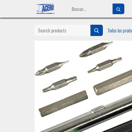
Ir al contenido
Todos los prod