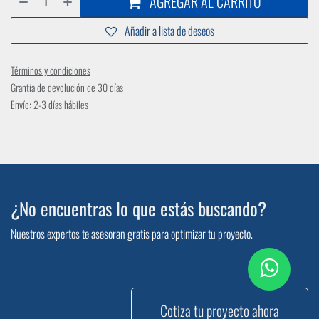
MOTOR 3 HP 90L 4 POLOS 3F
220/380/440V IP55 IE2 WEG
Motor trifásico 3HP
3600 rpm
IE2
$
350,46
Solicitar
AGREGAR AL CARRITO