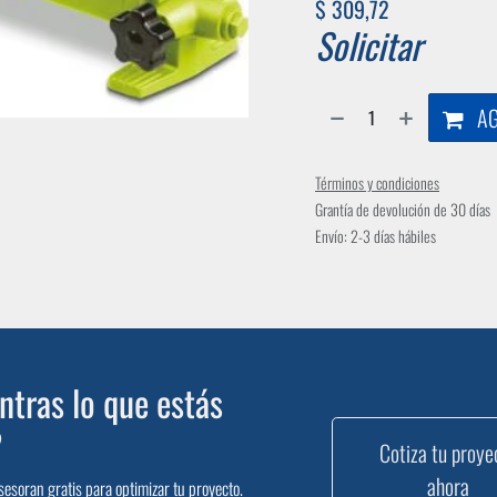
$
309,72
Solicitar
AG
Términos y condiciones
Grantía de devolución de 30 días
Envío: 2-3 días hábiles
tras lo que estás
?
Cotiza tu proye
ahora
sesoran gratis para optimizar tu proyecto.