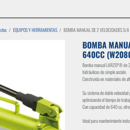
INICIO
LÍNEAS DE NEGOCIO
TIENDA
CASOS DE ÉXITO
CATÁLOGOS
EMPLE
uctos
EQUIPOS Y HERRAMIENTAS
BOMBA MANUAL DE 2 VELOCIDADES S/A
BOMBA MANUAL
640CC (W2080
Bomba manual LARZEP® de 2 ve
hidráulicos de simple acción.
Construida en materiales de alt
Su sistema de doble velocidad 
optimizando el tiempo de trabaj
Con capacidad de 640 cc, ofre
Ideal para mantenimiento indus