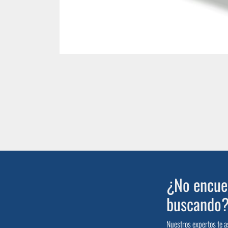
¿No encuen
buscando
Nuestros expertos te a