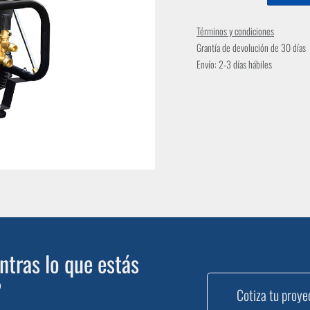
Términos y condiciones
Grantía de devolución de 30 días
Envío: 2-3 días hábiles
tras lo que estás
?
Cotiza tu proye