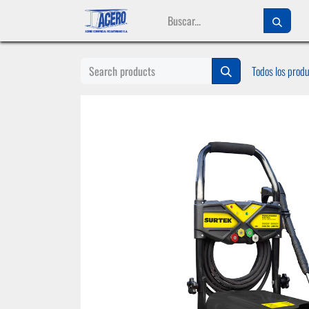
Ir al contenido
Todos los prod