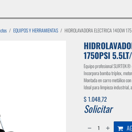
INICIO
LÍNEAS DE NEGOCIO
TIENDA
CASOS DE ÉXITO
CATÁLOGOS
EMPLE
uctos
EQUIPOS Y HERRAMIENTAS
HIDROLAVADORA ELECTRICA 1400W 1750
HIDROLAVADO
1750PSI 5.5LT
Equipo profesional SURTEK® di
Incorpora bomba tríplex, moto
Montada en carro metálico con 
Ideal para limpieza industrial
$
1.048,72
Solicitar
AG