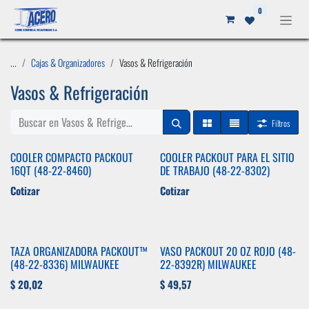
Ir al contenido
0
...
Cajas & Organizadores
Vasos & Refrigeración
Vasos & Refrigeración
Filtros
COOLER COMPACTO PACKOUT
COOLER PACKOUT PARA EL SITIO
16QT (48-22-8460)
DE TRABAJO (48-22-8302)
Cotizar
Cotizar
TAZA ORGANIZADORA PACKOUT™
VASO PACKOUT 20 OZ ROJO (48-
(48-22-8336) MILWAUKEE
22-8392R) MILWAUKEE
$
20,02
$
49,57