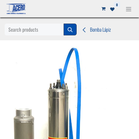
Ir al contenido
0
Bomba Lápiz