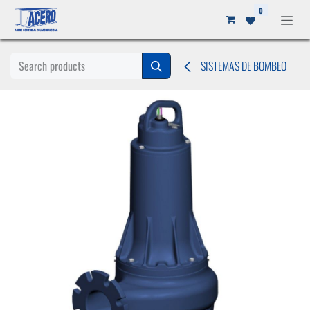
Ir al contenido
0
SISTEMAS DE BOMBEO