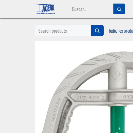
Ir al contenido
Todos los prod