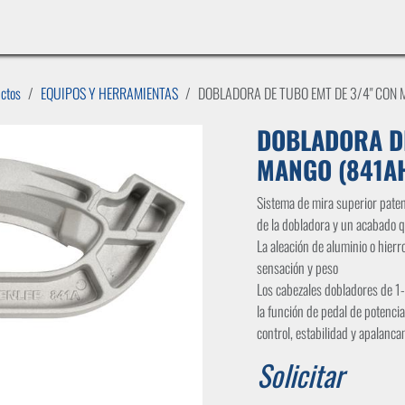
INICIO
LÍNEAS DE NEGOCIO
TIENDA
CASOS DE ÉXITO
CATÁLOGOS
EMPLE
uctos
EQUIPOS Y HERRAMIENTAS
DOBLADORA DE TUBO EMT DE 3/4" CON 
DOBLADORA DE
MANGO (841A
Sistema de mira superior paten
de la dobladora y un acabado q
La aleación de aluminio o hier
sensación y peso
Los cabezales dobladores de 1-
la función de pedal de potenci
control, estabilidad y apalanc
Solicitar