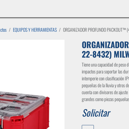
INICIO
LÍNEAS DE NEGOCIO
TIENDA
CASOS DE ÉXITO
CATÁLOGOS
EMPLE
uctos
EQUIPOS Y HERRAMIENTAS
ORGANIZADOR PROFUNDO PACKOUT™ (
ORGANIZADOR
22-8432) MIL
Tiene una capacidad de peso de
impactos para soportar las dura
intemperie con clasificación IP
pequeñas de la lluvia y otros de
cuenta con divisores de ajuste
grandes como piezas pequeñas
Solicitar