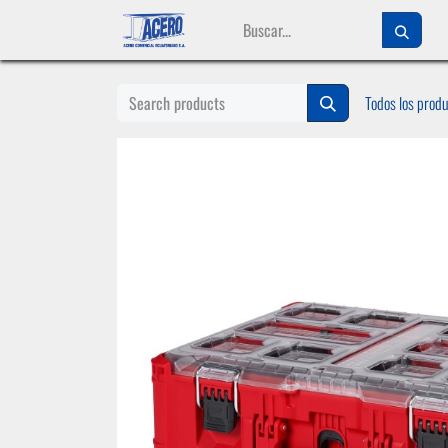
Ir al contenido
Todos los prod