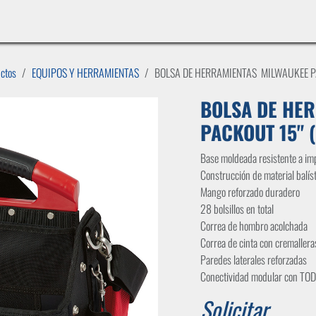
INICIO
LÍNEAS DE NEGOCIO
TIENDA
CASOS DE ÉXITO
CATÁLOGOS
EMPLE
uctos
EQUIPOS Y HERRAMIENTAS
BOLSA DE HERRAMIENTAS MILWAUKEE PA
BOLSA DE HE
PACKOUT 15" (
Base moldeada resistente a im
Construcción de material balí
Mango reforzado duradero
28 bolsillos en total
Correa de hombro acolchada
Correa de cinta con cremallera
Paredes laterales reforzadas
Conectividad modular con T
Solicitar