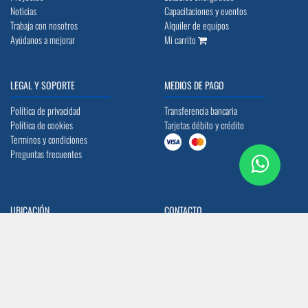
Noticias
Capacitaciones y eventos
Trabaja con nosotros
Alquiler de equipos
Ayúdanos a mejorar
Mi carrito
LEGAL Y SOPORTE
MEDIOS DE PAGO
Política de privacidad
Transferencia bancaria
Política de cookies
Tarjetas débito y crédito
Terminos y condiciones
Preguntas frecuentes
UBICACIÓN
CONTACTO
Quito: Av. La Prensa N45-14 y
info@acerocomercial.com
Telégrafo 1
(02) 2454 333 / (04) 3811 280
Guayaquil: Av. Juan Tanca Marengo Km
17