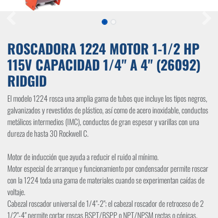
ROSCADORA 1224 MOTOR 1-1/2 HP
115V CAPACIDAD 1/4" A 4" (26092)
RIDGID
El modelo 1224 rosca una amplia gama de tubos que incluye los tipos negros,
galvanizados y revestidos de plástico, así como de acero inoxidable, conductos
metálicos intermedios (IMC), conductos de gran espesor y varillas con una
dureza de hasta 30 Rockwell C.
Motor de inducción que ayuda a reducir el ruido al mínimo.
Motor especial de arranque y funcionamiento por condensador permite roscar
con la 1224 toda una gama de materiales cuando se experimentan caídas de
voltaje.
Cabezal roscador universal de 1/4"-2"; el cabezal roscador de retroceso de 2
1/2"-4" permite cortar roscas BSPT/BSPP o NPT/NPSM rectas o cónicas.