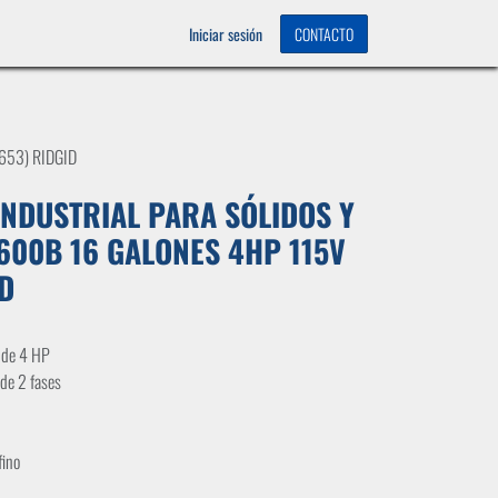
OS
0
Iniciar sesión
CONTACTO
653) RIDGID
NDUSTRIAL PARA SÓLIDOS Y
600B 16 GALONES 4HP 115V
ID
 de 4 HP
 de 2 fases
fino