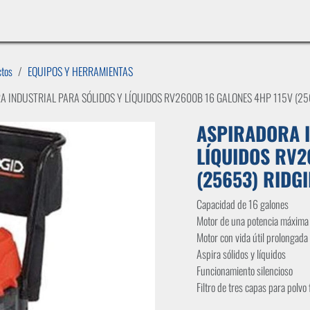
INICIO
LÍNEAS DE NEGOCIO
TIENDA
CASOS DE ÉXITO
CATÁLOGOS
EMPLE
ctos
EQUIPOS Y HERRAMIENTAS
A INDUSTRIAL PARA SÓLIDOS Y LÍQUIDOS RV2600B 16 GALONES 4HP 115V (25
ASPIRADORA I
LÍQUIDOS RV2
(25653) RIDG
Capacidad de 16 galones
Motor de una potencia máxima
Motor con vida útil prolongada
Aspira sólidos y líquidos
Funcionamiento silencioso
Filtro de tres capas para polvo 