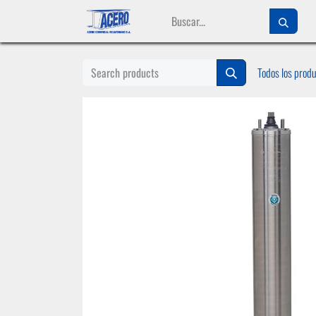
Ir al contenido
Todos los prod