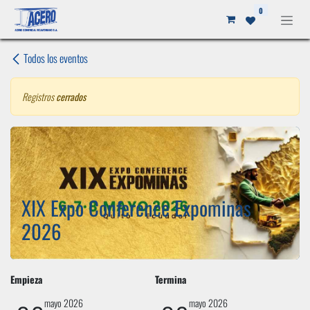
Ir al contenido
0
Todos los eventos
Registros
cerrados
XIX Expo Conference Expominas
2026
Empieza
Termina
mayo 2026
mayo 2026