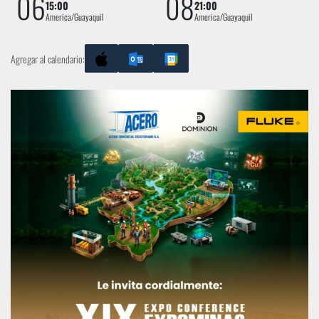
06
08
15:00
21:00
America/Guayaquil
America/Guayaquil
Agregar al calendario: