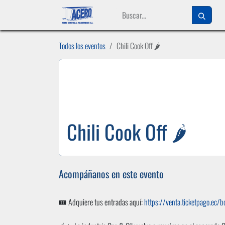
Ir al contenido
Todos los eventos
Chili Cook Off 🌶️
Chili Cook Off 🌶️
Acompáñanos en este evento
🎟️ Adquiere tus entradas aquí:
https://venta.ticketpago.ec