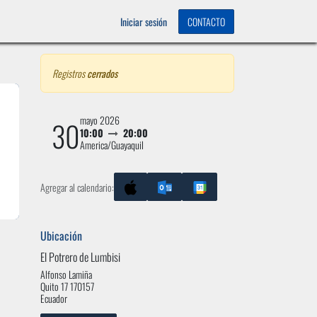
OS
0
Iniciar sesión
CONTACTO
Registros
cerrados
mayo 2026
30
10:00
20:00
America/Guayaquil
Agregar al calendario:
Ubicación
El Potrero de Lumbisi
Alfonso Lamiña
Quito 17 170157
Ecuador