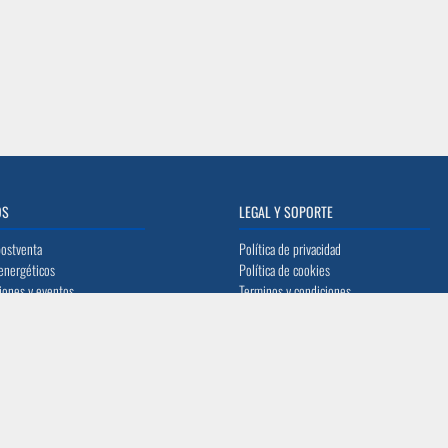
OS
LEGAL Y SOPORTE
postventa
Política de privacidad
energéticos
Política de cookies
iones y eventos
Terminos y condiciones
de equipos
Preguntas frecuentes
o
TO
SÍGUENOS
@acerocomercial.com