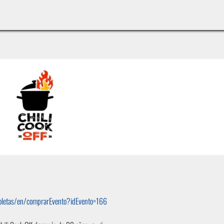
INICIO
LÍNEAS DE NEGOCIO
TIENDA
CASOS DE ÉXITO
CATÁLOGOS
EMPLE
/boletas/en/comprarEvento?idEvento=166