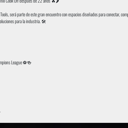
Chili Cook Off después de 22 años 🔥🌶️
Tools, será parte de este gran encuentro con espacios diseñados para conectar, comp
oluciones para la industria. 🛠️
Champions League ⚽🍻
.