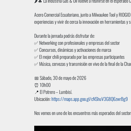
🌶️🔥 La industria Gas & Oil vuelve a reunirse en el esperado 
Acero Comercial Ecuatoriano, junto a Milwaukee Tool y RIDGID 
experiencias y vivir de cerca la innovación en herramientas y s
Durante la jornada podrás disfrutar de:
✅ Networking con profesionales y empresas del sector
✅ Concursos, dinámicas y activaciones de marca
✅ El mejor chili preparado por las empresas participantes
✅ Música, cervezas y transmisión en vivo de la final de la 
📅 Sábado, 30 de mayo de 2026
⏰ 10h00
📍 El Potrero – Lumbisí.
Ubicación:
https://maps.app.goo.gl/cNShuV3G8Q6zwrBg9
Nos vemos en uno de los encuentros más esperados del sector