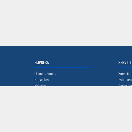
EMPRESA
SERVICI
Quienes somos
Servicio 
Proyectos
Estudios 
Noticias
Capacitac
Trabaja con nosotros
Alquiler 
Ayúdanos a mejorar
Mi carrit
UBICACIÓN
CONTAC
Quito: Av. La Prensa N45-14 y Telégrafo 1
info